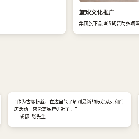
篮球文化推广
集团旗下品牌近期赞助多项
“作为古驰粉丝，在这里能了解到最新的限定系列和门
店活动，感觉离品牌更近了。”
— 成都 张先生