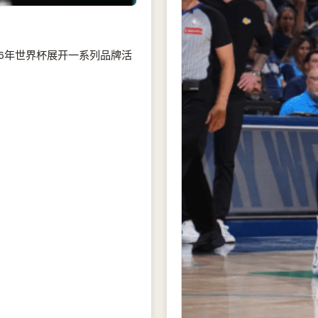
6年世界杯展开一系列品牌活