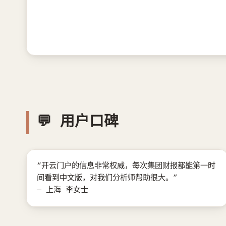
💬 用户口碑
“开云门户的信息非常权威，每次集团财报都能第一时
间看到中文版，对我们分析师帮助很大。”
— 上海 李女士